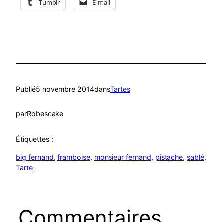
Tumblr
E-mail
Publié
5 novembre 2014
dans
Tartes
par
Robescake
Étiquettes :
big fernand
, 
framboise
, 
monsieur fernand
, 
pistache
, 
sablé
, 
Tarte
Commentaires