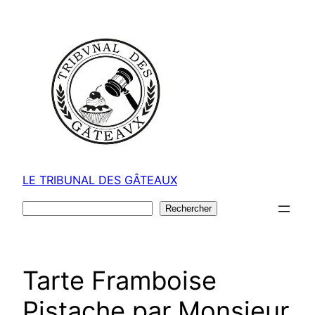
Aller
au
contenu
LE TRIBUNAL DES GÂTEAUX
Rechercher
Rechercher
Tarte Framboise
Pistache par Monsieur