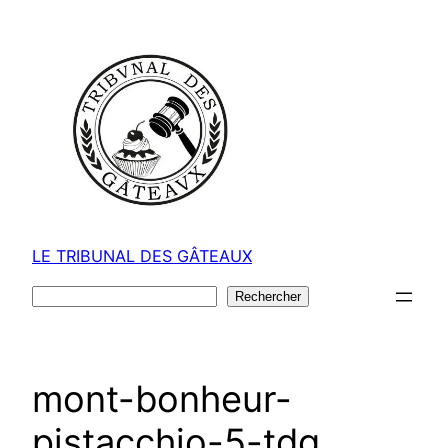
Aller
au
contenu
LE TRIBUNAL DES GÂTEAUX
Rechercher
Rechercher
mont-bonheur-
pistacchio-5-tdg