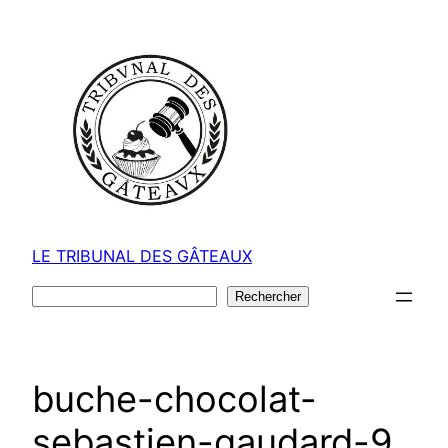
Aller
au
contenu
LE TRIBUNAL DES GÂTEAUX
Rechercher
Rechercher
buche-chocolat-
sebastien-gaudard-9