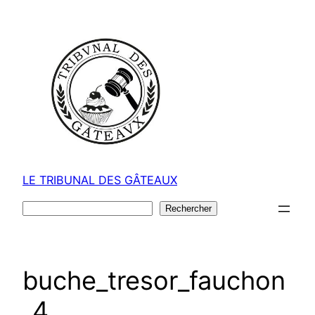
Aller
au
contenu
LE TRIBUNAL DES GÂTEAUX
Rechercher
Rechercher
buche_tresor_fauchon
_4