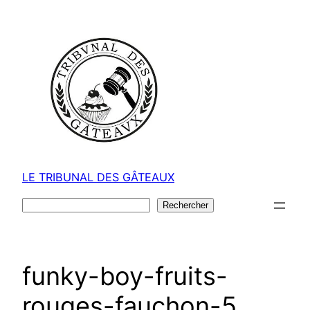
Aller
au
contenu
LE TRIBUNAL DES GÂTEAUX
Rechercher
Rechercher
funky-boy-fruits-
rouges-fauchon-5