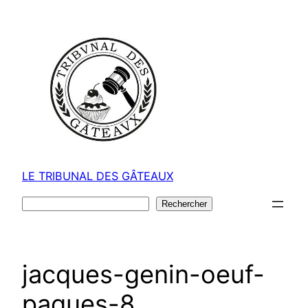
Aller
au
contenu
LE TRIBUNAL DES GÂTEAUX
Rechercher
Rechercher
jacques-genin-oeuf-
paques-8