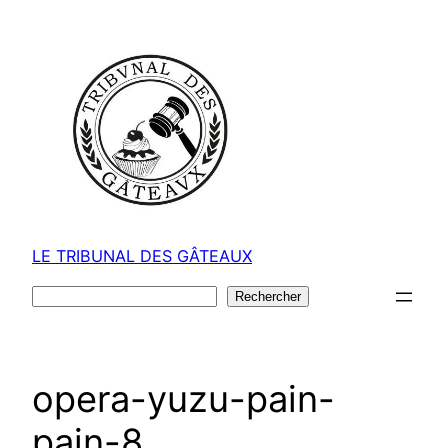
Aller
au
contenu
LE TRIBUNAL DES GÂTEAUX
Rechercher
Rechercher
opera-yuzu-pain-
pain-8