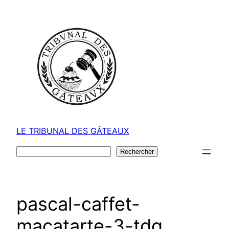
Aller
au
contenu
LE TRIBUNAL DES GÂTEAUX
Rechercher
Rechercher
pascal-caffet-
macatarte-3-tdg