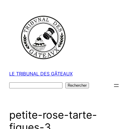
Aller
au
contenu
LE TRIBUNAL DES GÂTEAUX
Rechercher
Rechercher
petite-rose-tarte-
figues-3