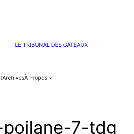
LE TRIBUNAL DES GÂTEAUX
t
Archives
À Propos
poilane-7-tdg