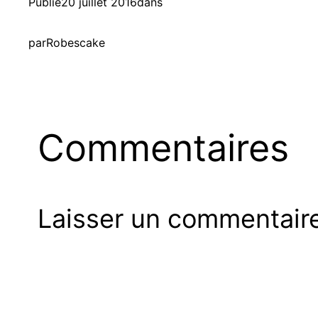
Publié
20 juillet 2016
dans
par
Robescake
Commentaires
Laisser un commentair