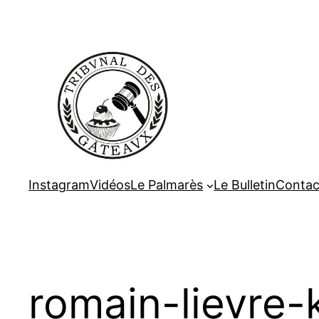
Aller
au
contenu
Instagram
Vidéos
Le Palmarès
Le Bulletin
Contac
romain-lievre-