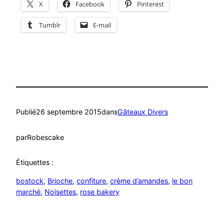
X
Facebook
Pinterest
Tumblr
E-mail
Publié
26 septembre 2015
dans
Gâteaux Divers
par
Robescake
Étiquettes :
bostock
, 
Brioche
, 
confiture
, 
crème d’amandes
, 
le bon
marché
, 
Noisettes
, 
rose bakery