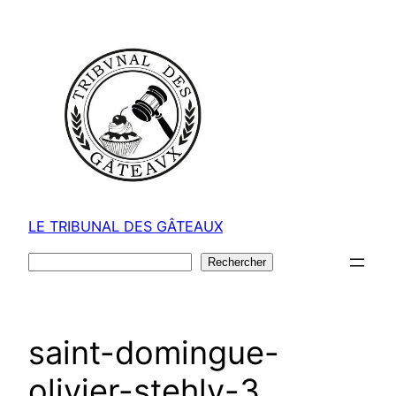
Aller
au
contenu
LE TRIBUNAL DES GÂTEAUX
Rechercher
Rechercher
saint-domingue-
olivier-stehly-3