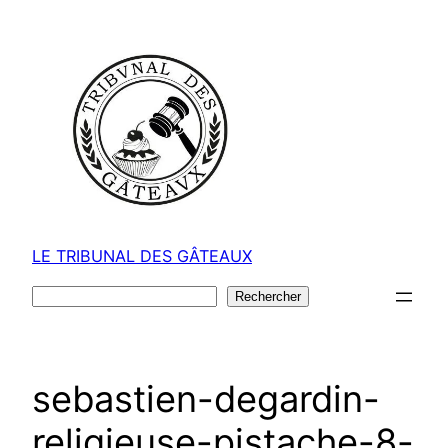
Aller
au
contenu
LE TRIBUNAL DES GÂTEAUX
Rechercher
Rechercher
sebastien-degardin-
religieuse-pistache-8-