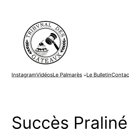
Aller
au
contenu
Instagram
Vidéos
Le Palmarès
Le Bulletin
Contac
Succès Praliné