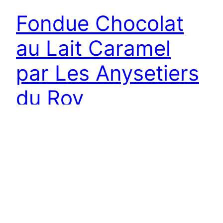
Fondue Chocolat
au Lait Caramel
par Les Anysetiers
du Roy
Ah ! Fondre de joie, fondre d’amour, fondre de
plaisir, fondre de tout ! Notre âme
incorrigiblement romantique ne réclame que
cela… Et enfin être comme un chocolat tiède qui
coule langoureusement sur les doigts, qui
contourne l’éminence de la main et que l’on
rattrape d’un coup de langue immodérément