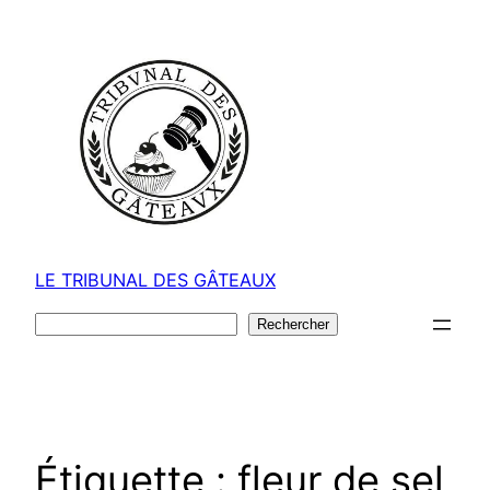
Aller
au
contenu
LE TRIBUNAL DES GÂTEAUX
Rechercher
Rechercher
Étiquette :
fleur de sel