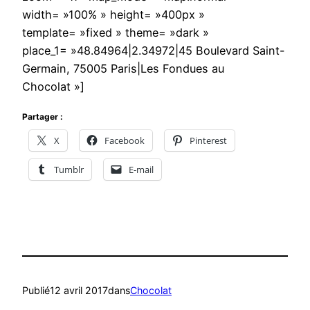
width= »100% » height= »400px »
template= »fixed » theme= »dark »
place_1= »48.84964|2.34972|45 Boulevard Saint-
Germain, 75005 Paris|Les Fondues au
Chocolat »]
Partager :
X
Facebook
Pinterest
Tumblr
E-mail
Publié
12 avril 2017
dans
Chocolat