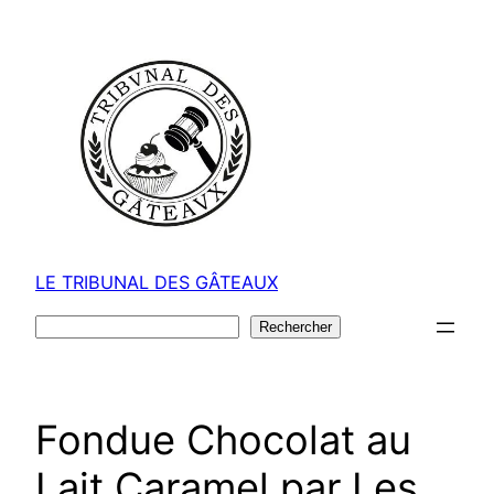
Aller
au
contenu
LE TRIBUNAL DES GÂTEAUX
Rechercher
Rechercher
Fondue Chocolat au
Lait Caramel par Les