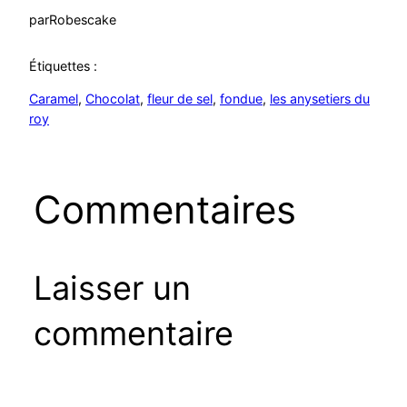
par
Robescake
Étiquettes :
Caramel
, 
Chocolat
, 
fleur de sel
, 
fondue
, 
les anysetiers du
roy
Commentaires
Laisser un
commentaire