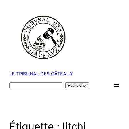
Aller
au
contenu
LE TRIBUNAL DES GÂTEAUX
Rechercher
Rechercher
Étiquette :
litchi