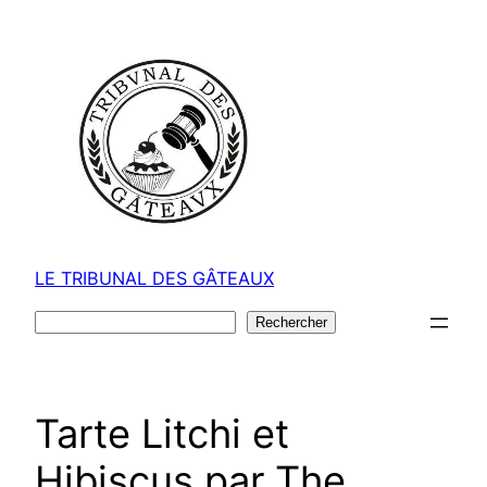
Aller
au
contenu
LE TRIBUNAL DES GÂTEAUX
Rechercher
Rechercher
Tarte Litchi et
Hibiscus par The