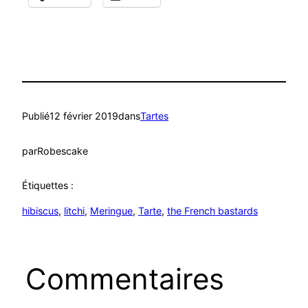
Publié
12 février 2019
dans
Tartes
par
Robescake
Étiquettes :
hibiscus
, 
litchi
, 
Meringue
, 
Tarte
, 
the French bastards
Commentaires