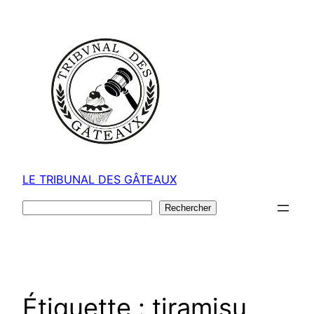
Aller
au
contenu
LE TRIBUNAL DES GÂTEAUX
Rechercher
Rechercher
Étiquette :
tiramisu