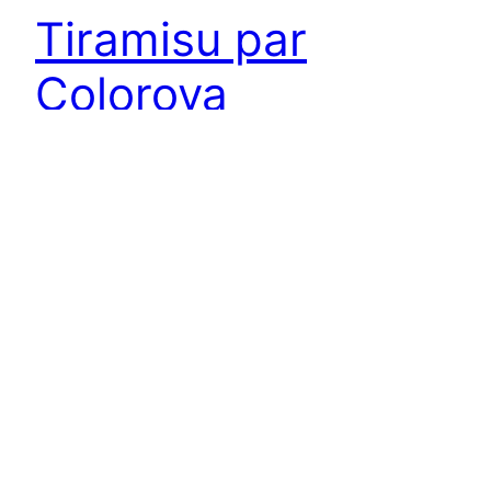
Tiramisu par
Colorova
Un original Tiramisu a été localisé par le Tribunal
des Gâteaux à la pâtisserie Colorova, il se
distingue de la version classique de cet
entremets par sa présentation sous la forme
d’une tarte et par la présence de quelques
ingrédients inédits. A-t-il des points communs
avec le Tiramisu bien connu ou cette appellation
est-elle est…
14 mai 2014