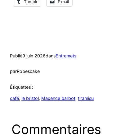
Tumblr
E-mail
Publié
9 juin 2026
dans
Entremets
par
Robescake
Étiquettes :
café
, 
le bristol
, 
Maxence barbot
, 
tiramisu
Commentaires