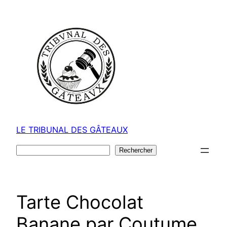
Aller
au
contenu
LE TRIBUNAL DES GÂTEAUX
Rechercher
Rechercher
Tarte Chocolat
Banane par Coutume