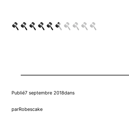
Publié
7 septembre 2018
dans
par
Robescake