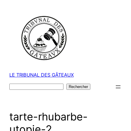
Aller
au
contenu
LE TRIBUNAL DES GÂTEAUX
Rechercher
Rechercher
tarte-rhubarbe-
utopie-2