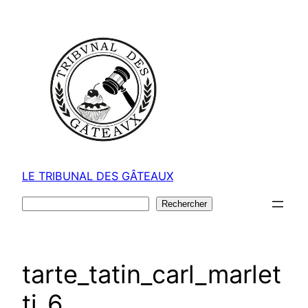
Aller
au
contenu
LE TRIBUNAL DES GÂTEAUX
Rechercher
Rechercher
tarte_tatin_carl_marlet
ti_6