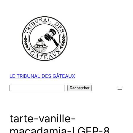
Aller
au
contenu
LE TRIBUNAL DES GÂTEAUX
Rechercher
Rechercher
tarte-vanille-
macadamia-LGEP-8