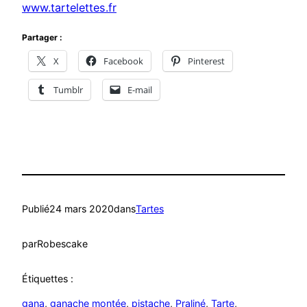
www.tartelettes.fr
Partager :
X
Facebook
Pinterest
Tumblr
E-mail
Publié
24 mars 2020
dans
Tartes
par
Robescake
Étiquettes :
gana
, 
ganache montée
, 
pistache
, 
Praliné
, 
Tarte
, 