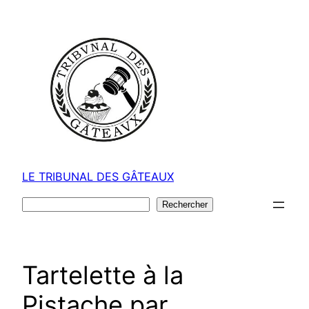
Aller
au
contenu
LE TRIBUNAL DES GÂTEAUX
Rechercher
Rechercher
Tartelette à la
Pistache par