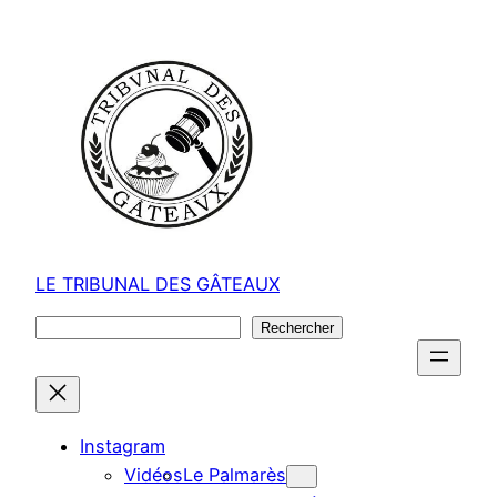
Aller
au
contenu
LE TRIBUNAL DES GÂTEAUX
Rechercher
Rechercher
Instagram
Vidéos
Le Palmarès