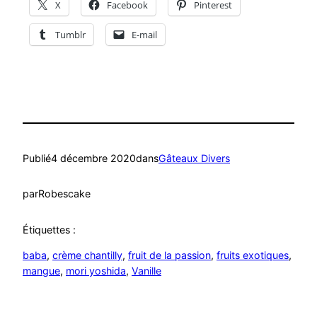
X
Facebook
Pinterest
Tumblr
E-mail
Publié
4 décembre 2020
dans
Gâteaux Divers
par
Robescake
Étiquettes :
baba
, 
crème chantilly
, 
fruit de la passion
, 
fruits exotiques
, 
mangue
, 
mori yoshida
, 
Vanille