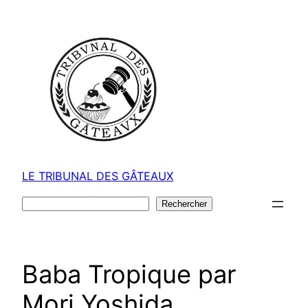
Aller
au
contenu
LE TRIBUNAL DES GÂTEAUX
Rechercher
Rechercher
Baba Tropique par
Mori Yoshida