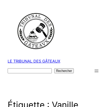
Aller
au
contenu
LE TRIBUNAL DES GÂTEAUX
Rechercher
Rechercher
Étiquette :
Vanille