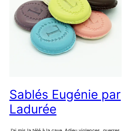
Sablés Eugénie par
Ladurée
J’ai mis la télé à la cave. Adieu violences, guerres