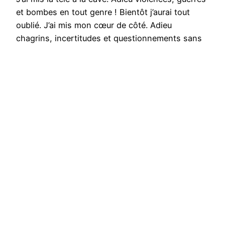
et bombes en tout genre ! Bientôt j’aurai tout
oublié. J’ai mis mon cœur de côté. Adieu
chagrins, incertitudes et questionnements sans
fin ! Bientôt je m’en laverai. Cette quiétude qui me
gagne petit à petit éloignera les ombres qui me
guettent et, dans quelque temps, je…
13 juillet 2023