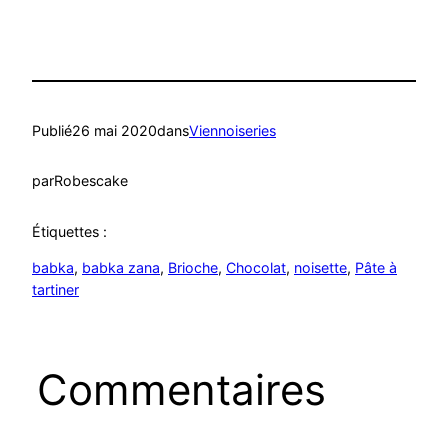
Publié
26 mai 2020
dans
Viennoiseries
par
Robescake
Étiquettes :
babka
, 
babka zana
, 
Brioche
, 
Chocolat
, 
noisette
, 
Pâte à
tartiner
Commentaires