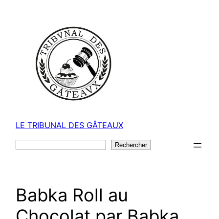
Aller
au
contenu
LE TRIBUNAL DES GÂTEAUX
Rechercher
Rechercher
Babka Roll au
Chocolat par Babka