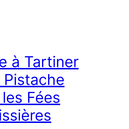
e à Tartiner
a Pistache
 les Fées
issières