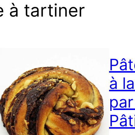
 à tartiner
Pât
à l
par
Pât