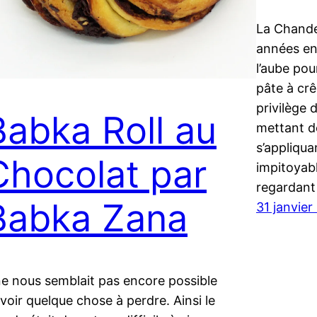
La Chande
années en 
l’aube pou
pâte à cr
privilège 
Babka Roll au
mettant d
s’appliqua
Chocolat par
impitoyab
regardant 
Babka Zana
31 janvier
 ne nous semblait pas encore possible
avoir quelque chose à perdre. Ainsi le