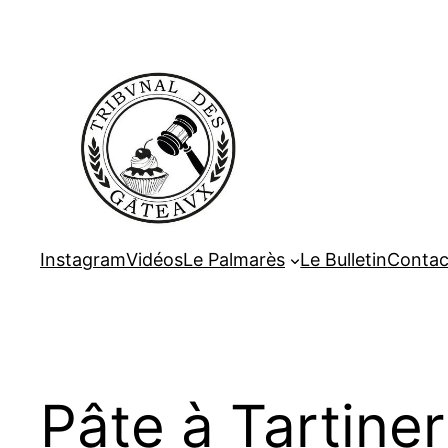
Aller
au
contenu
Instagram
Vidéos
Le Palmarès
Le Bulletin
Contac
Pâte à Tartiner