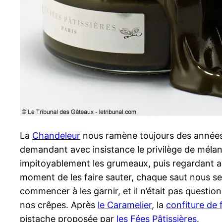
La
Chandeleur
nous ramène toujours des années en
demandant avec insistance le privilège de mélan
impitoyablement les grumeaux, puis regardant ave
moment de les faire sauter, chaque saut nous serr
commencer à les garnir, et il n’était pas questi
nos crêpes. Après
le Caramelier
, la
confiture de 
pistache proposée par
les Fées Pâtissières
.