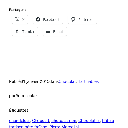
Partager :
X
Facebook
Pinterest
Tumblr
E-mail
Publié
31 janvier 2015
dans
Chocolat
, 
Tartinables
par
Robescake
Étiquettes :
chandeleur
, 
Chocolat
, 
chocolat noir
, 
Chocolatier
, 
Pâte à
tartiner
, 
pâte fraîche
, 
Pierre Marcolini