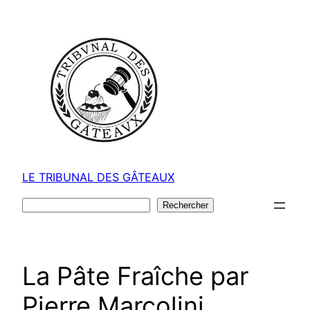
Aller
au
contenu
LE TRIBUNAL DES GÂTEAUX
Rechercher
Rechercher
La Pâte Fraîche par
Pierre Marcolini