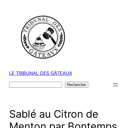
Aller
au
contenu
LE TRIBUNAL DES GÂTEAUX
Rechercher
Rechercher
Sablé au Citron de
Menton par Bontemps