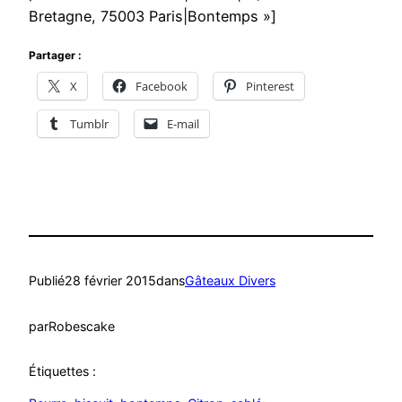
Bretagne, 75003 Paris|Bontemps »]
Partager :
X
Facebook
Pinterest
Tumblr
E-mail
Publié
28 février 2015
dans
Gâteaux Divers
par
Robescake
Étiquettes :