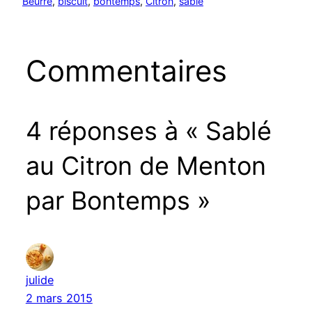
Beurre
, 
biscuit
, 
bontemps
, 
Citron
, 
sablé
Commentaires
4 réponses à « Sablé
au Citron de Menton
par Bontemps »
julide
2 mars 2015