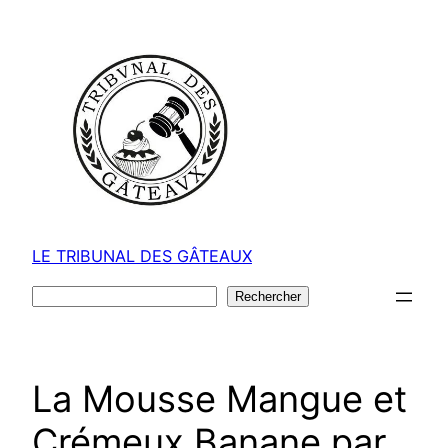
Aller
au
contenu
LE TRIBUNAL DES GÂTEAUX
Rechercher
Rechercher
La Mousse Mangue et
Crémeux Banane par