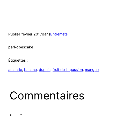
Publié
1 février 2017
dans
Entremets
par
Robescake
Étiquettes :
amande
, 
banane
, 
dupain
, 
fruit de la passion
, 
mangue
Commentaires