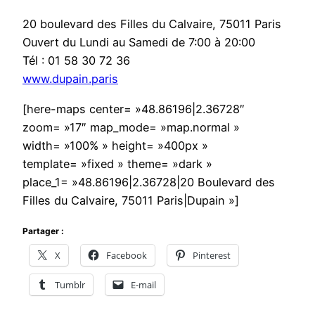
20 boulevard des Filles du Calvaire, 75011 Paris
Ouvert du Lundi au Samedi de 7:00 à 20:00
Tél : 01 58 30 72 36
www.dupain.paris
[here-maps center= »48.86196|2.36728″
zoom= »17″ map_mode= »map.normal »
width= »100% » height= »400px »
template= »fixed » theme= »dark »
place_1= »48.86196|2.36728|20 Boulevard des
Filles du Calvaire, 75011 Paris|Dupain »]
Partager :
X
Facebook
Pinterest
Tumblr
E-mail