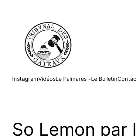
Aller
au
contenu
Instagram
Vidéos
Le Palmarès
Le Bulletin
Contac
So Lemon par 