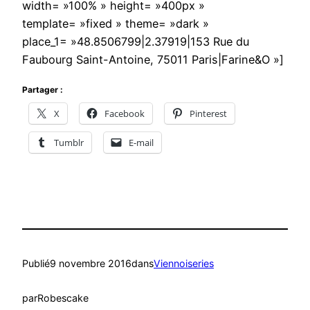
width= »100% » height= »400px »
template= »fixed » theme= »dark »
place_1= »48.8506799|2.37919|153 Rue du
Faubourg Saint-Antoine, 75011 Paris|Farine&O »]
Partager :
X
Facebook
Pinterest
Tumblr
E-mail
Publié
9 novembre 2016
dans
Viennoiseries
par
Robescake