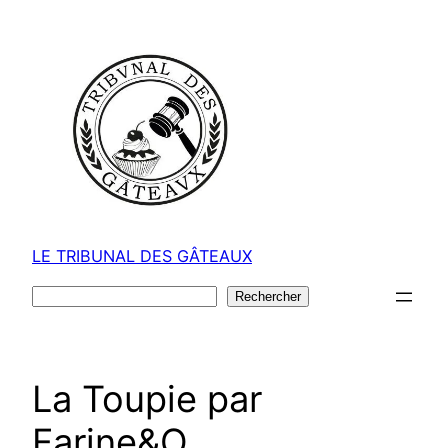
Aller
au
contenu
LE TRIBUNAL DES GÂTEAUX
Rechercher
Rechercher
La Toupie par
Farine&O