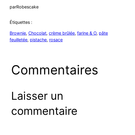
par
Robescake
Étiquettes :
Brownie
, 
Chocolat
, 
crème brûlée
, 
farine & O
, 
pâte
feuilletée
, 
pistache
, 
rosace
Commentaires
Laisser un
commentaire