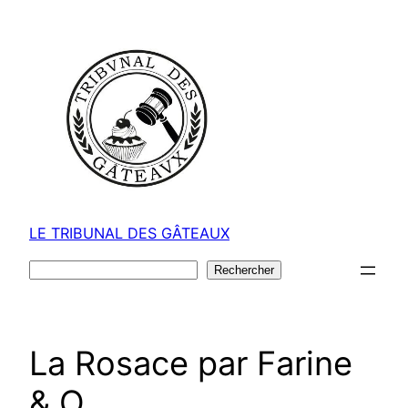
Aller
au
contenu
LE TRIBUNAL DES GÂTEAUX
Rechercher
Rechercher
La Rosace par Farine
& O