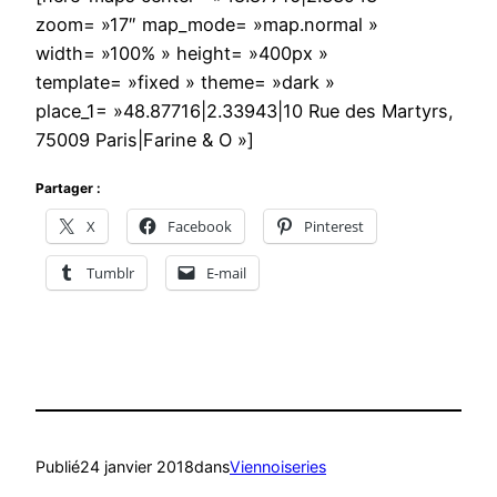
zoom= »17″ map_mode= »map.normal »
width= »100% » height= »400px »
template= »fixed » theme= »dark »
place_1= »48.87716|2.33943|10 Rue des Martyrs,
75009 Paris|Farine & O »]
Partager :
X
Facebook
Pinterest
Tumblr
E-mail
Publié
24 janvier 2018
dans
Viennoiseries