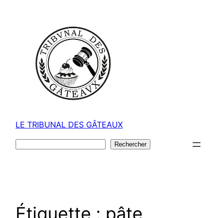
Aller
au
contenu
LE TRIBUNAL DES GÂTEAUX
Rechercher
Rechercher
Étiquette :
pâte