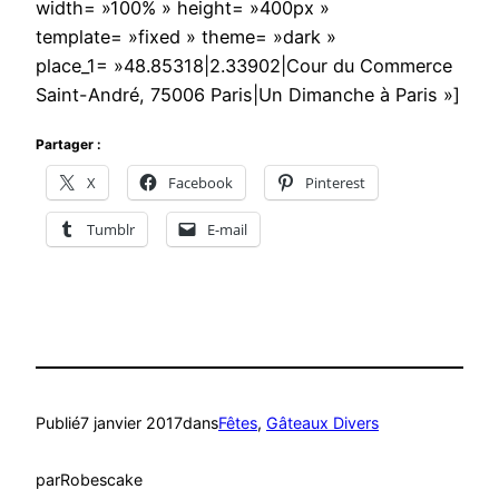
width= »100% » height= »400px »
template= »fixed » theme= »dark »
place_1= »48.85318|2.33902|Cour du Commerce
Saint-André, 75006 Paris|Un Dimanche à Paris »]
Partager :
X
Facebook
Pinterest
Tumblr
E-mail
Publié
7 janvier 2017
dans
Fêtes
, 
Gâteaux Divers
par
Robescake