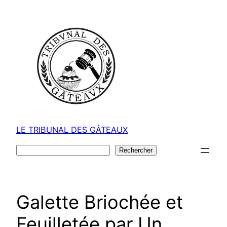
Aller
au
contenu
LE TRIBUNAL DES GÂTEAUX
Rechercher
Rechercher
Galette Briochée et
Feuilletée par Un