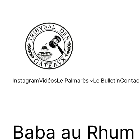
Aller
au
contenu
Instagram
Vidéos
Le Palmarès
Le Bulletin
Contac
Baba au Rhum 