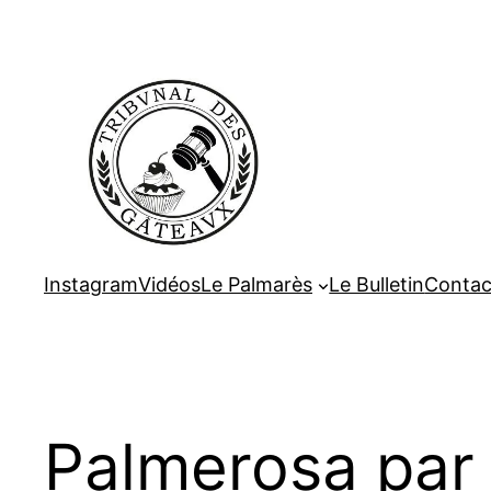
Aller
au
contenu
Instagram
Vidéos
Le Palmarès
Le Bulletin
Contac
Palmerosa par 