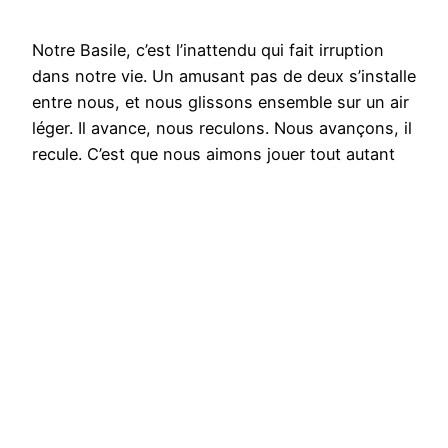
Notre Basile, c’est l’inattendu qui fait irruption
dans notre vie. Un amusant pas de deux s’installe
entre nous, et nous glissons ensemble sur un air
léger. Il avance, nous reculons. Nous avançons, il
recule. C’est que nous aimons jouer tout autant
que lui, ce n’est pas de notre faute ! Il est plus
malin qu’il n’en…
26 juin 2020