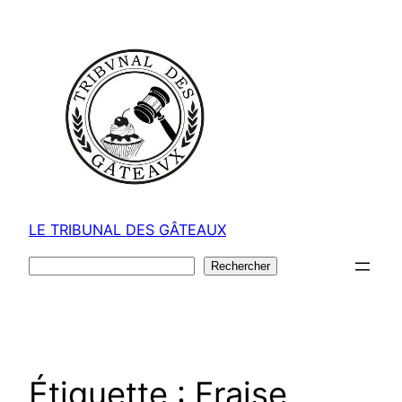
Aller
au
contenu
LE TRIBUNAL DES GÂTEAUX
Rechercher
Rechercher
Étiquette :
Fraise