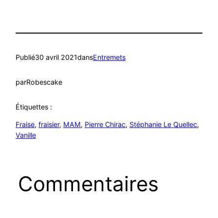
Publié
30 avril 2021
dans
Entremets
par
Robescake
Étiquettes :
Fraise
, 
fraisier
, 
MAM
, 
Pierre Chirac
, 
Stéphanie Le Quellec
, 
Vanille
Commentaires