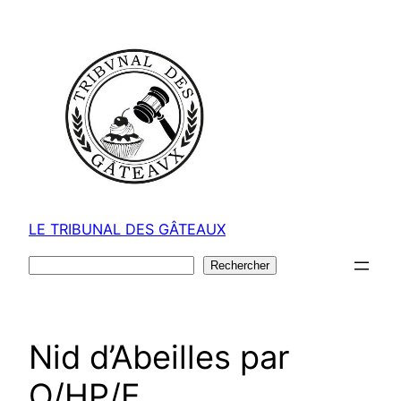
Aller
au
contenu
LE TRIBUNAL DES GÂTEAUX
Rechercher
Rechercher
Nid d’Abeilles par
O/HP/E