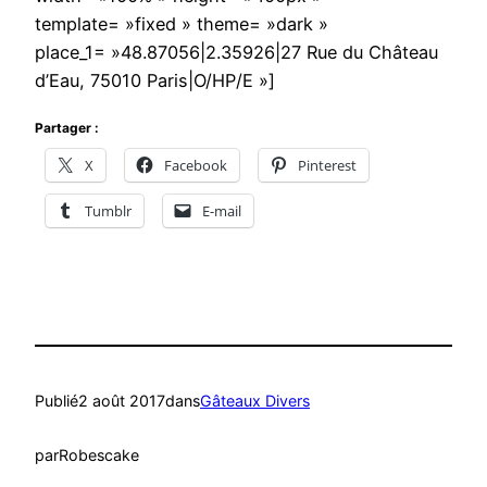
template= »fixed » theme= »dark »
place_1= »48.87056|2.35926|27 Rue du Château
d’Eau, 75010 Paris|O/HP/E »]
Partager :
X
Facebook
Pinterest
Tumblr
E-mail
Publié
2 août 2017
dans
Gâteaux Divers
par
Robescake