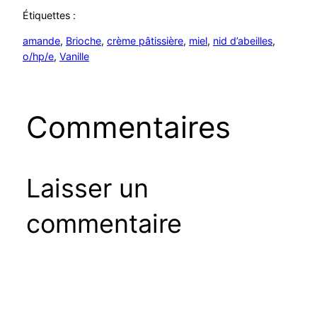
Étiquettes :
amande
, 
Brioche
, 
crème pâtissière
, 
miel
, 
nid d’abeilles
, 
o/hp/e
, 
Vanille
Commentaires
Laisser un
commentaire