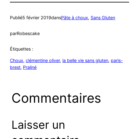
Publié
5 février 2019
dans
Pâte à choux
, 
Sans Gluten
par
Robescake
Étiquettes :
Choux
, 
clémentine oliver
, 
la belle vie sans gluten
, 
paris-
brest
, 
Praliné
Commentaires
Laisser un