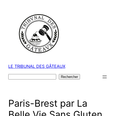
Aller
au
contenu
LE TRIBUNAL DES GÂTEAUX
Rechercher
Rechercher
Paris-Brest par La
Belle Vie Sans Gluten