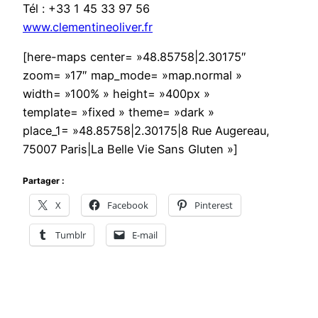
Tél : +33 1 45 33 97 56
www.clementineoliver.fr
[here-maps center= »48.85758|2.30175″
zoom= »17″ map_mode= »map.normal »
width= »100% » height= »400px »
template= »fixed » theme= »dark »
place_1= »48.85758|2.30175|8 Rue Augereau,
75007 Paris|La Belle Vie Sans Gluten »]
Partager :
X
Facebook
Pinterest
Tumblr
E-mail