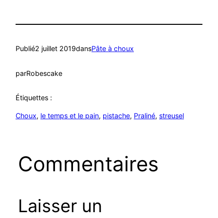
Publié
2 juillet 2019
dans
Pâte à choux
par
Robescake
Étiquettes :
Choux
, 
le temps et le pain
, 
pistache
, 
Praliné
, 
streusel
Commentaires
Laisser un