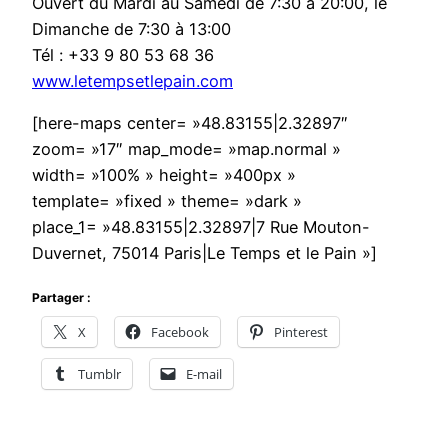
Ouvert du Mardi au Samedi de 7:30 à 20:00, le
Dimanche de 7:30 à 13:00
Tél : +33 9 80 53 68 36
www.letempsetlepain.com
[here-maps center= »48.83155|2.32897″
zoom= »17″ map_mode= »map.normal »
width= »100% » height= »400px »
template= »fixed » theme= »dark »
place_1= »48.83155|2.32897|7 Rue Mouton-
Duvernet, 75014 Paris|Le Temps et le Pain »]
Partager :
X
Facebook
Pinterest
Tumblr
E-mail