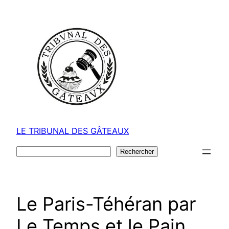
Aller
au
contenu
LE TRIBUNAL DES GÂTEAUX
Rechercher
Rechercher
Le Paris-Téhéran par
Le Temps et le Pain