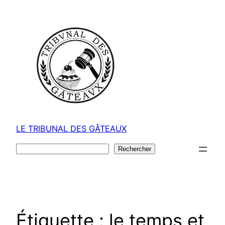
Aller
au
contenu
LE TRIBUNAL DES GÂTEAUX
Rechercher
Rechercher
Étiquette :
le temps et