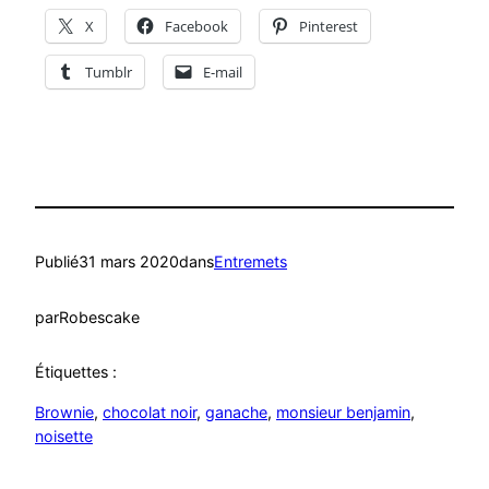
X
Facebook
Pinterest
Tumblr
E-mail
Publié
31 mars 2020
dans
Entremets
par
Robescake
Étiquettes :
Brownie
, 
chocolat noir
, 
ganache
, 
monsieur benjamin
, 
noisette