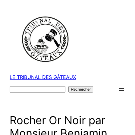
Aller
au
contenu
LE TRIBUNAL DES GÂTEAUX
Rechercher
Rechercher
Rocher Or Noir par
Monsieur Benjamin